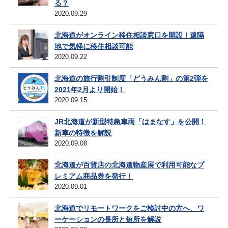
る？
2020.09.29
北海道がオンライン移住相談窓口を開設！遠隔
地で気軽に移住相談可能
2020.09.22
北海道の旅行割引制度「どうみん割」の第2弾を
2021年2月より開始！
2020.09.15
JR北海道が新型特急車両「はまなす」を公開！
新車の特徴を解説
2020.09.08
北海道が百貨店の北海道物産展で利用可能なプ
レミアム商品券を発行！
2020.09.01
北海道でリモートワークをご検討中の方へ、ワ
ーケーションの長所と短所を解説