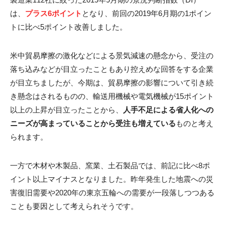
は、
プラス6ポイント
となり、前回の2019年6月期の1ポイン
トに比べ5ポイント改善しました。
米中貿易摩擦の激化などによる景気減速の懸念から、受注の
落ち込みなどが目立ったこともあり控えめな回答をする企業
が目立ちましたが、今期は、貿易摩擦の影響について引き続
き懸念はされるものの、輸送用機械や電気機械が15ポイント
以上の上昇が目立ったことから、
人手不足による省人化への
ニーズが高まっていることから受注も増えている
ものと考え
られます。
一方で木材や木製品、窯業、土石製品では、前記に比べ8ポ
イント以上マイナスとなりました。昨年発生した地震への災
害復旧需要や2020年の東京五輪への需要が一段落しつつある
ことも要因として考えられそうです。