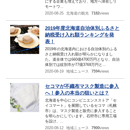
にする企業も増えており、地方へ滞在しリ
モートワ...
2020-08-25
北海道の観光
7182
views
2019年度北海道自治体別ふるさと
納税受け入れ額ランキングを発
表！
2019年の北海道内における自治体別のふる
さと納税受け入れ額が明らかになりまし
た。道全体では660億4700万円となり、自治
体別では紋別市が77億3769万円と...
2020-08-19
地域ニュース
7594
views
セコマが不織布マスク製造に参入
へ！参入の本当の狙いとは？
北海道を中心にコンビニエンスストア「セ
イコマート」を展開しているセコマ（札幌
市）は、マスク製造と販売に参入すること
を明らかにしています。石狩市に専用工場
を設け、...
2020-08-12
地域ニュース
7900
views