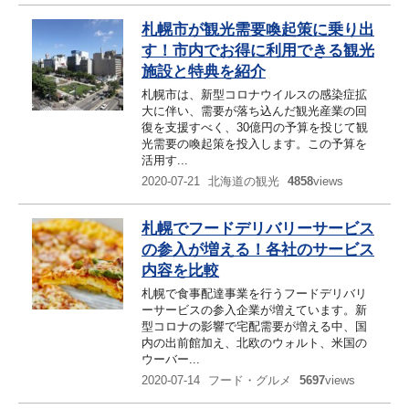
札幌市が観光需要喚起策に乗り出
す！市内でお得に利用できる観光
施設と特典を紹介
札幌市は、新型コロナウイルスの感染症拡
大に伴い、需要が落ち込んだ観光産業の回
復を支援すべく、30億円の予算を投じて観
光需要の喚起策を投入します。この予算を
活用す...
2020-07-21
北海道の観光
4858
views
札幌でフードデリバリーサービス
の参入が増える！各社のサービス
内容を比較
札幌で食事配達事業を行うフードデリバリ
ーサービスの参入企業が増えています。新
型コロナの影響で宅配需要が増える中、国
内の出前館加え、北欧のウォルト、米国の
ウーバー...
2020-07-14
フード・グルメ
5697
views