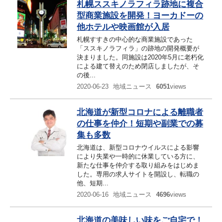
札幌ススキノラフィラ跡地に複合
型商業施設を開発！ヨーカドーの
他ホテルや映画館が入居
札幌すすきの中心的な商業施設であった
「ススキノラフィラ」の跡地の開発概要が
決まりました。同施設は2020年5月に老朽化
による建て替えのため閉店しましたが、そ
の後...
2020-06-23
地域ニュース
6051
views
北海道が新型コロナによる離職者
の仕事を仲介！短期や副業での募
集も多数
北海道は、新型コロナウイルスによる影響
により失業や一時的に休業している方に、
新たな仕事を仲介する取り組みをはじめま
した。専用の求人サイトを開設し、転職の
他、短期...
2020-06-16
地域ニュース
4696
views
北海道の美味しい味をご自宅で！