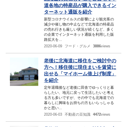
道各地の特産品が購入できるイン
ターネット通販を紹介
新型コロナウイルスの影響により観光客の
減少や催し物の中止などで北海道の特産品
の売れ行きも厳しい状況が続くなど、多く
の企業でインターネット通販を利用した販
路拡大を...
2020-06-09
フード・グルメ
3886
views
老後に北海道に移住をご検討中の
方へ！移住後に現住まいを賃貸に
出せる「マイホーム借上げ制度」
を紹介
定年退職後など老後に田舎でゆっくりと暮
らしたい、地元に戻って生活したいと考え
る方も多いですが、その中でも北海道での
暮らしに興味をお持ちの方もいらっしゃる
かと思い...
2020-06-03
不動産の豆知識
4472
views