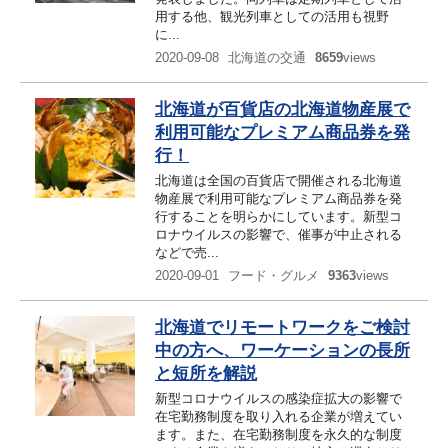
用する他、観光列車としての活用も視野
に...
2020-09-08
北海道の交通
8659
views
北海道が百貨店の北海道物産展で
利用可能なプレミアム商品券を発
行！
北海道は全国の百貨店で開催される北海道
物産展で利用可能なプレミアム商品券を発
行することを明らかにしています。新型コ
ロナウイルスの影響で、催事が中止される
などで売...
2020-09-01
フード・グルメ
9363
views
北海道でリモートワークをご検討
中の方へ、ワーケーションの長所
と短所を解説
新型コロナウイルスの感染症拡大の影響で
在宅勤務制度を取り入れる企業が増えてい
ます。また、在宅勤務制度を永久的な制度