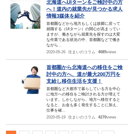
北海道へUIターンをご検討中の方
へ！道内の就業先が見つかる求人
情報3媒体を紹介
首都圏などから地方もしくは故郷に戻って
就職する（UIターン）の関心が高まってい
ますが、働きながら就業先を探すのは大変
な作業である状況の中、首都圏などで働き
ながら...
2020-05-26
住まいのコラム
4085
views
首都圏から北海道への移住をご検
討中の方へ、道が最大200万円を
支給し移住生活を支援！
首都圏など大都市で暮らしている方を中心
に地方への移住をご検討される方が増えて
います。しかしながら、地方へ移住すると
なると、お金も多く発生することに加え、
仕事を確...
2020-05-19
住まいのコラム
4270
views