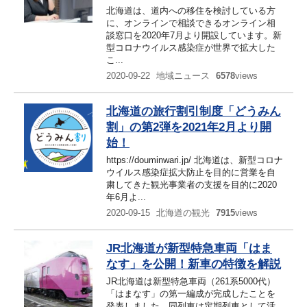
北海道は、道内への移住を検討している方
に、オンラインで相談できるオンライン相
談窓口を2020年7月より開設しています。新
型コロナウイルス感染症が世界で拡大した
こ...
2020-09-22
地域ニュース
6578
views
北海道の旅行割引制度「どうみん
割」の第2弾を2021年2月より開
始！
https://douminwari.jp/ 北海道は、新型コロナ
ウイルス感染症拡大防止を目的に営業を自
粛してきた観光事業者の支援を目的に2020
年6月よ...
2020-09-15
北海道の観光
7915
views
JR北海道が新型特急車両「はま
なす」を公開！新車の特徴を解説
JR北海道は新型特急車両（261系5000代）
「はまなす」の第一編成が完成したことを
発表しました。同列車は定期列車として活