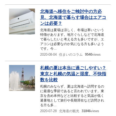
北海道へ移住をご検討中の方必
見、北海道で暮らす場合はエアコ
ンは必要？
北海道は夏場は涼しく、冬場は寒いという
特徴があります。地方ぐらしなどで北海道
で暮らしたいと考える方も多いですが、エ
アコンは必要なのか気になる方も多いよう
です。今...
2020-08-04
住まいのコラム
9540
views
札幌の夏は本当に過ごしやすい？
東京と札幌の気温と湿度、不快指
数を比較
札幌のみならず、夏は北海道へ訪問するの
に最適な季節であると言われています。東
京を含め本州などと比較すると気温が低く
避暑地として旅行や長期滞在など訪問され
る方も多...
2020-07-28
北海道の観光
31846
views