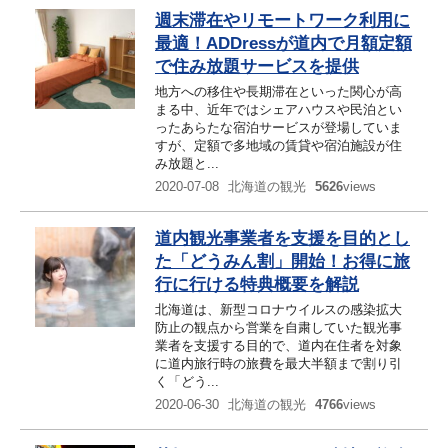
週末滞在やリモートワーク利用に
最適！ADDressが道内で月額定額
で住み放題サービスを提供
地方への移住や長期滞在といった関心が高
まる中、近年ではシェアハウスや民泊とい
ったあらたな宿泊サービスが登場していま
すが、定額で多地域の賃貸や宿泊施設が住
み放題と...
2020-07-08
北海道の観光
5626
views
道内観光事業者を支援を目的とし
た「どうみん割」開始！お得に旅
行に行ける特典概要を解説
北海道は、新型コロナウイルスの感染拡大
防止の観点から営業を自粛していた観光事
業者を支援する目的で、道内在住者を対象
に道内旅行時の旅費を最大半額まで割り引
く「どう...
2020-06-30
北海道の観光
4766
views