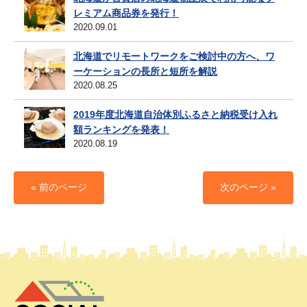
レミアム商品券を発行！
2020.09.01
北海道でリモートワークをご検討中の方へ、ワ
ーケーションの長所と短所を解説
2020.08.25
2019年度北海道自治体別ふるさと納税受け入れ
額ランキングを発表！
2020.08.19
« 前のページ
次のページ »