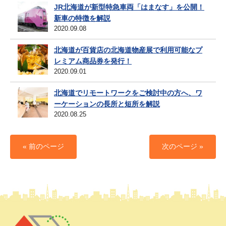
JR北海道が新型特急車両「はまなす」を公開！
新車の特徴を解説
2020.09.08
北海道が百貨店の北海道物産展で利用可能なプ
レミアム商品券を発行！
2020.09.01
北海道でリモートワークをご検討中の方へ、ワ
ーケーションの長所と短所を解説
2020.08.25
« 前のページ
次のページ »