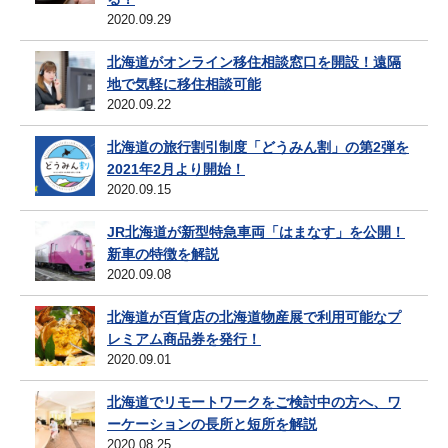
2020.09.29
北海道がオンライン移住相談窓口を開設！遠隔
地で気軽に移住相談可能
2020.09.22
北海道の旅行割引制度「どうみん割」の第2弾を
2021年2月より開始！
2020.09.15
JR北海道が新型特急車両「はまなす」を公開！
新車の特徴を解説
2020.09.08
北海道が百貨店の北海道物産展で利用可能なプ
レミアム商品券を発行！
2020.09.01
北海道でリモートワークをご検討中の方へ、ワ
ーケーションの長所と短所を解説
2020.08.25