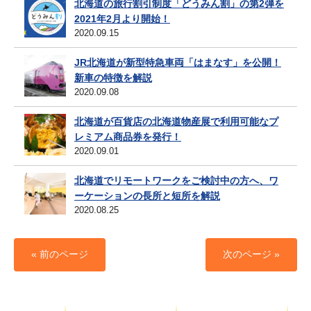
北海道の旅行割引制度「どうみん割」の第2弾を
2021年2月より開始！
2020.09.15
JR北海道が新型特急車両「はまなす」を公開！
新車の特徴を解説
2020.09.08
北海道が百貨店の北海道物産展で利用可能なプ
レミアム商品券を発行！
2020.09.01
北海道でリモートワークをご検討中の方へ、ワ
ーケーションの長所と短所を解説
2020.08.25
« 前のページ
次のページ »