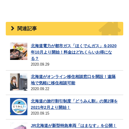
関連記事
北海道電力が都市ガス「ほくでんガス」を2020
年10月より開始！料金はどれくらいお得にな
る？
2020.09.29
北海道がオンライン移住相談窓口を開設！遠隔
地で気軽に移住相談可能
2020.09.22
北海道の旅行割引制度「どうみん割」の第2弾を
2021年2月より開始！
2020.09.15
JR北海道が新型特急車両「はまなす」を公開！