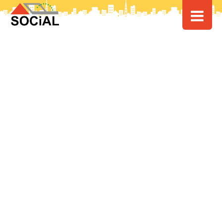
HOME
>
> 中国配車大手滴滴（DiDi）が道内でタクシー配車サービスを21
日より開始！