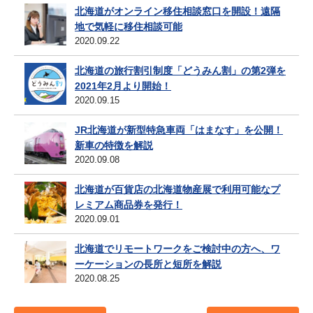
北海道がオンライン移住相談窓口を開設！遠隔
地で気軽に移住相談可能
2020.09.22
北海道の旅行割引制度「どうみん割」の第2弾を
2021年2月より開始！
2020.09.15
JR北海道が新型特急車両「はまなす」を公開！
新車の特徴を解説
2020.09.08
北海道が百貨店の北海道物産展で利用可能なプ
レミアム商品券を発行！
2020.09.01
北海道でリモートワークをご検討中の方へ、ワ
ーケーションの長所と短所を解説
2020.08.25