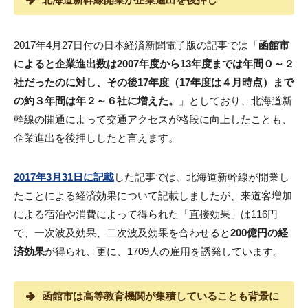
2017年4月27日付の日本経済新聞電子版の記事では「
函館市
によると企業進出数は2007年度から13年度までは年間０～２
社だったのに対し、その後17年度（17年度は４月時点）まで
の約３年間は年２～６社に増えた。
」としており、北海道新
幹線の開通によって交通アクセスが格段に向上したことも、
企業進出を後押ししたと言えます。
2017年3月31日に記載
した記事では、北海道新幹線が開業し
たことによる経済効果について記載しましたが、来道客増加
による宿泊や消費によって得られた「直接効果」は116円
で、一次波及効果、二次波及効果を合わせると
200億円の経
済効果
が得られ、更に、1709人の雇用を誘発しています。
函館市は高等教育機関が集積していることも背景に