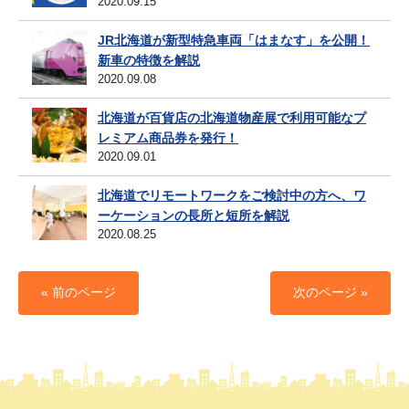
2020.09.15
JR北海道が新型特急車両「はまなす」を公開！
新車の特徴を解説
2020.09.08
北海道が百貨店の北海道物産展で利用可能なプ
レミアム商品券を発行！
2020.09.01
北海道でリモートワークをご検討中の方へ、ワ
ーケーションの長所と短所を解説
2020.08.25
« 前のページ
次のページ »