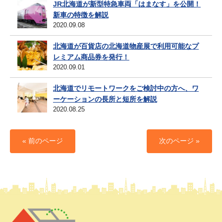
JR北海道が新型特急車両「はまなす」を公開！
新車の特徴を解説
2020.09.08
北海道が百貨店の北海道物産展で利用可能なプ
レミアム商品券を発行！
2020.09.01
北海道でリモートワークをご検討中の方へ、ワ
ーケーションの長所と短所を解説
2020.08.25
« 前のページ
次のページ »