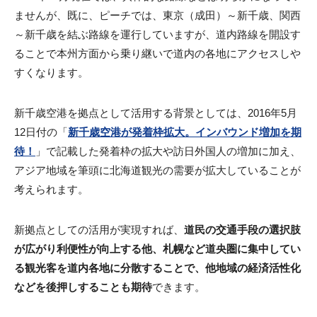
ませんが、既に、ピーチでは、東京（成田）～新千歳、関西
～新千歳を結ぶ路線を運行していますが、道内路線を開設す
ることで本州方面から乗り継いで道内の各地にアクセスしや
すくなります。
新千歳空港を拠点として活用する背景としては、2016年5月
12日付の「
新千歳空港が発着枠拡大。インバウンド増加を期
待！
」で記載した発着枠の拡大や訪日外国人の増加に加え、
アジア地域を筆頭に北海道観光の需要が拡大していることが
考えられます。
新拠点としての活用が実現すれば、
道民の交通手段の選択肢
が広がり利便性が向上する他、札幌など道央圏に集中してい
る観光客を道内各地に分散することで、他地域の経済活性化
などを後押しすることも期待
できます。