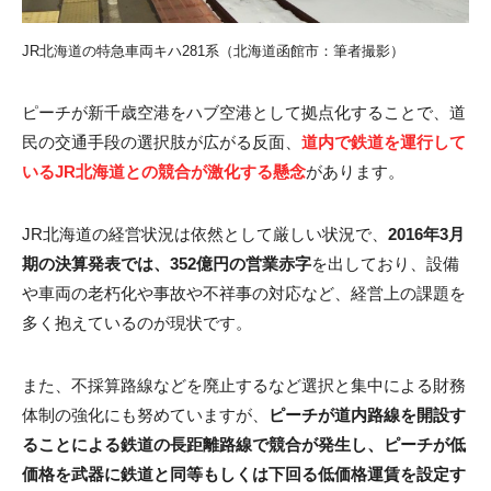
JR北海道の特急車両キハ281系（北海道函館市：筆者撮影）
ピーチが新千歳空港をハブ空港として拠点化することで、道
民の交通手段の選択肢が広がる反面、
道内で鉄道を運行して
いるJR北海道との競合が激化する懸念
があります。
JR北海道の経営状況は依然として厳しい状況で、
2016年3月
期の決算発表では、352億円の営業赤字
を出しており、設備
や車両の老朽化や事故や不祥事の対応など、経営上の課題を
多く抱えているのが現状です。
また、不採算路線などを廃止するなど選択と集中による財務
体制の強化にも努めていますが、
ピーチが道内路線を開設す
ることによる鉄道の長距離路線で競合が発生し、ピーチが低
価格を武器に鉄道と同等もしくは下回る低価格運賃を設定す