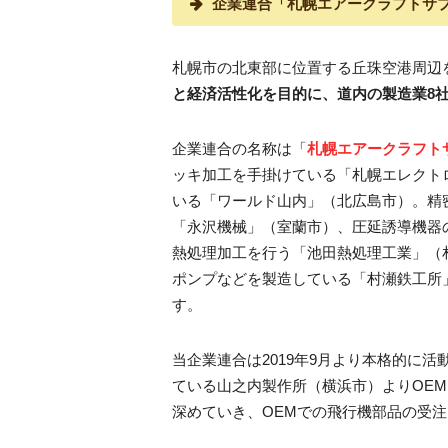
企業連合「札幌エアークラフトサプ
札幌市の北東部に位置する丘珠空港周辺
と経済活性化を目的に、道内の製造業8
企業連合の名称は「
札幌エアークラフトサ
ッキ加工を手掛けている「札幌エレクト
いる「ワールド山内」（北広島市）。精
「永沢機械」（室蘭市）、圧延誘導機器
熱処理加工を行う「池田熱処理工業」（
ポンプなどを製造している「村瀬鉄工所
す。
当企業連合は2019年9月より本格的に
ている山之内製作所（横浜市）よりOE
深めていき、OEMでの飛行機部品の受