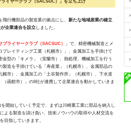
ライヤークラブ（SACSUC）」を立ち上げ
を飛行機部品の製造業の拠点にし、
新たな地域産業の確立
社が企業連合を設立
しました。
プライヤークラブ（SACSUC）
」で、精密機械製造とメ
ロプレイティング工業（札幌市）」、金属加工を手掛けて
密金型の「キメラ」（室蘭市）、熱処理、機械加工を行う
の製造を手掛けている「寿産業」（札幌市）、金属部品の
札幌市）、金属加工の「土谷製作所」（札幌市）、下水道
」（函館市）」の8社が連携して企業連合を動かしていきま
活動を開始していく予定で、まずは川崎重工業に部品を納入し
Mによる製造を請け負い、技術ノウハウの取得や人材交流を
注を目指していきます。