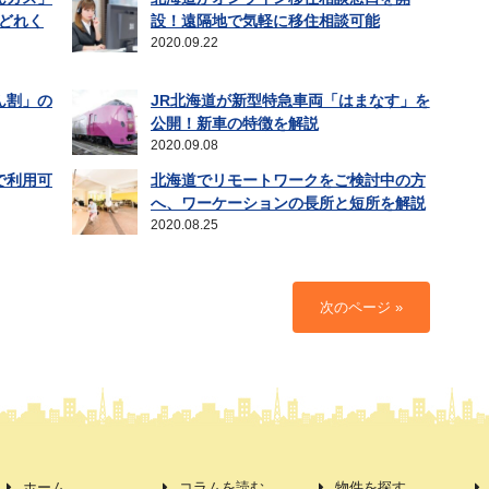
はどれく
設！遠隔地で気軽に移住相談可能
2020.09.22
ん割」の
JR北海道が新型特急車両「はまなす」を
公開！新車の特徴を解説
2020.09.08
で利用可
北海道でリモートワークをご検討中の方
へ、ワーケーションの長所と短所を解説
2020.08.25
次のページ »
ホーム
コラムを読む
物件を探す